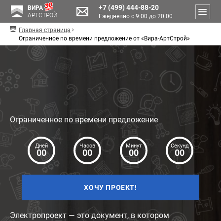
+7 (499) 444-88-20
ВИРА
АРТСТРОЙ
Ежедневно с 9:00 до 20:00
Главная страница
Ограниченное по времени предложение от «Вира-АртСтрой»
Ограниченное по времени предложение
Дней
Часов
Mинут
Секунд
00
00
00
00
ХОЧУ ПРОЕКТ!
Электропроект — это документ, в котором