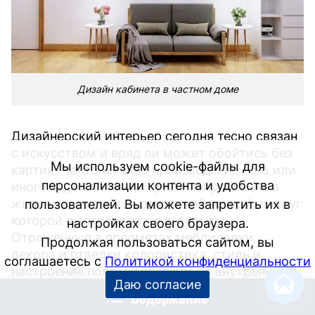
Дизайн кабинета в частном доме
Дизайнерский интерьер сегодня тесно связан
с искусством и вряд ли может обойтись без
Мы используем cookie-файлы для
картин. Часто именно произведение того или
персонализации контента и удобства
иного художника или целое направление в
живописи являются отправной точкой, вокруг
пользователей. Вы можете запретить их в
которой выстраивается интерьер.
настройках своего браузера.
Отраженные в предметах меблировки,
Продолжая пользоваться сайтом, вы
декора и отделки колористика, стиль и
соглашаетесь с
Политикой конфиденциальности
настроение полотен создают во внутреннем
Даю согласие
пространстве дома атмосферу ожившего
Содержание
искусства.