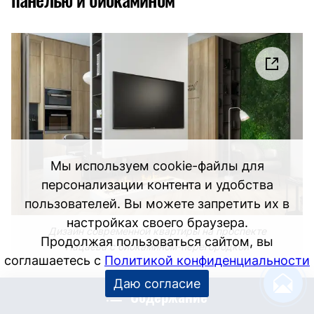
Мы используем cookie-файлы для
персонализации контента и удобства
пользователей. Вы можете запретить их в
настройках своего браузера.
Дизайн современной квартиры на проспекте
Продолжая пользоваться сайтом, вы
Пацаева с биокамином-перегородкой
соглашаетесь с
Политикой конфиденциальности
Даю согласие
Содержание