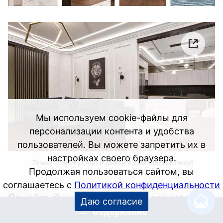
Мы используем cookie-файлы для
персонализации контента и удобства
пользователей. Вы можете запретить их в
настройках своего браузера.
Темно-синий угловой диван в светлой гостиной
Продолжая пользоваться сайтом, вы
соглашаетесь с
Политикой конфиденциальности
Семейный интерьер в неоклассическом
Даю согласие
Содержание
стиле