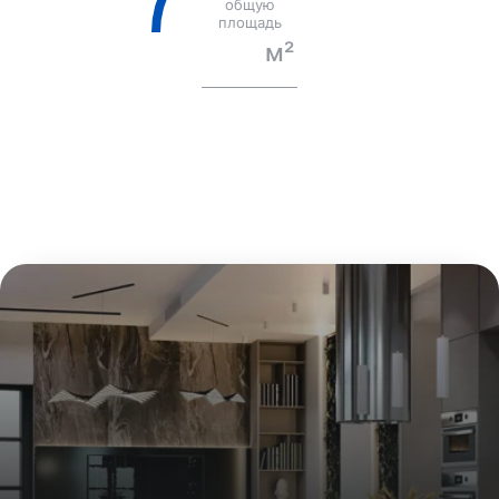
общую
площадь
120
м²
Минимальная стоимость дизайн-проекта
— 250
000 ₽