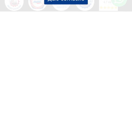
Информация, указанная на данном сайте, носит
справочный характер и не является публичной офертой.
Соглашение об обработке персональных данных
Используется Yandex SmartCaptcha.
Мы используем cookie-файлы для
персонализации контента и удобства
пользователей. Вы можете запретить их в
настройках своего браузера.
Продолжая пользоваться сайтом, вы