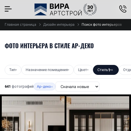
×
Главная страница
Дизайн интерьера
Поиск фото интерьеров
ФОТО ИНТЕРЬЕРА В СТИЛЕ АР-ДЕКО
Тип
Назначение помещения
Цвет
Стиль
1
Отд
▾
▾
▾
▾
✕
641
фотографий
Ар-деко
×