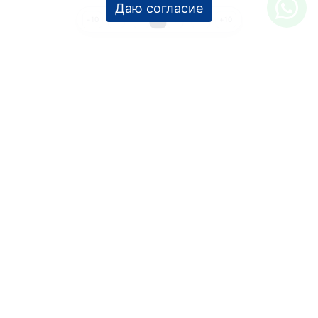
1
…
3
4
5
…
23
−10
+10
УСЛУГИ
Дизайн интерьера
Дизайн-проект
Инженерные проекты
Ремонт под ключ