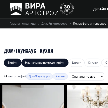
ДИЗАЙН
Главная страница
Дизайн интерьера
Поиск фото интерьеров
ДОМ/ТАУНХАУС · КУХНЯ
Тип
1
Назначение помещения
1
Цвет
Стиль
О
▾
✕
▾
✕
▾
▾
41
фотографий
Дом/Таунхаус
Кухня
×
×