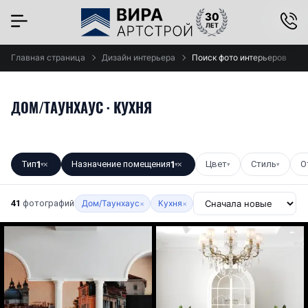
×
Главная страница
Дизайн интерьера
Поиск фото интерьеров
ДОМ/ТАУНХАУС · КУХНЯ
Тип
1
Назначение помещения
1
Цвет
Стиль
О
▾
✕
▾
✕
▾
▾
41
фотографий
Дом/Таунхаус
Кухня
×
×