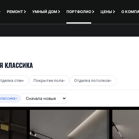
РЕМОНТ
УМНЫЙ ДОМ
ПОРТФОЛИО
ЦЕНЫ
О КОМП
АЯ КЛАССИКА
тделка стен
Покрытие пола
Отделка потолков
▾
▾
▾
классика
×