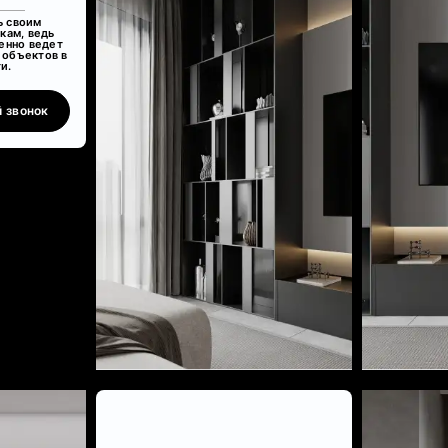
ь своим
кам, ведь
енно ведет
 объектов в
и.
 звонок