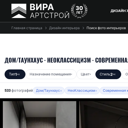
ДИЗАЙН
Главная страница
Дизайн интерьера
Поиск фото интерьеров
ДОМ/ТАУНХАУС · НЕОКЛАССИЦИЗМ · СОВРЕМЕНН
Тип
1
Назначение помещения
Цвет
Стиль
2
О
▾
✕
▾
▾
▾
✕
533
фотографий
Дом/Таунхаус
НеоКлассицизм
Современная 
×
×