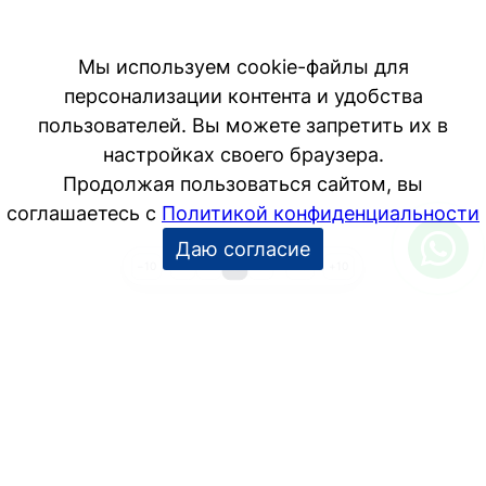
1
2
3
4
…
23
−10
+10