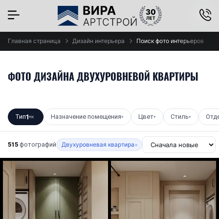
×
Главная страница
Дизайн интерьера
Поиск фото интерьеров
ФОТО ДИЗАЙНА ДВУХУРОВНЕВОЙ КВАРТИРЫ
Тип
1
Назначение помещения
Цвет
Стиль
Отд
▾
✕
▾
▾
▾
515
фотографий
Двухуровневая квартира
×