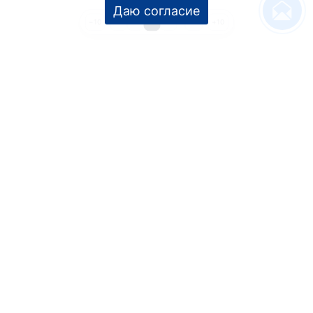
Даю согласие
1
2
3
4
…
22
−10
+10
УСЛУГИ
Дизайн интерьера
Дизайн-проект
Инженерные проекты
Ремонт под ключ