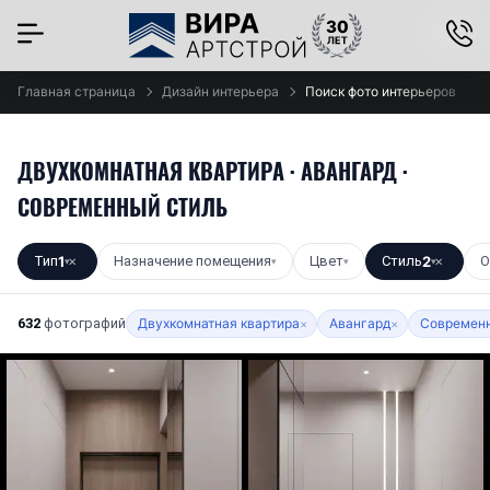
×
Главная страница
Дизайн интерьера
Поиск фото интерьеров
ДВУХКОМНАТНАЯ КВАРТИРА · АВАНГАРД ·
СОВРЕМЕННЫЙ СТИЛЬ
Тип
1
Назначение помещения
Цвет
Стиль
2
О
▾
✕
▾
▾
▾
✕
632
фотографий
Двухкомнатная квартира
Авангард
Современн
×
×