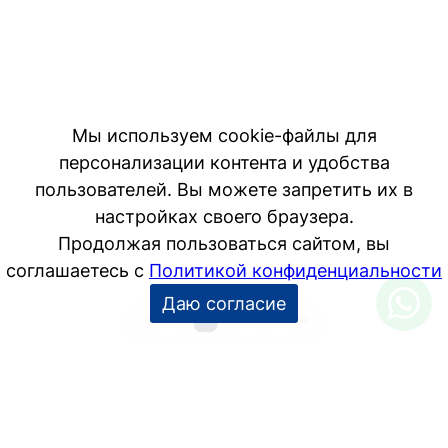
1
2
3
…
10
−10
+10