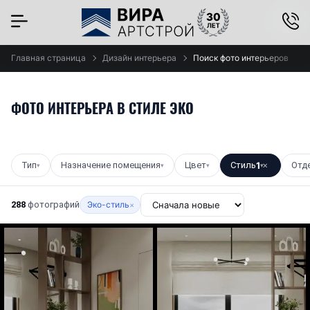
×
Главная страница
Дизайн интерьера
Поиск фото интерьеров
ФОТО ИНТЕРЬЕРА В СТИЛЕ ЭКО
Тип
Назначение помещения
Цвет
Стиль
1
Отд
▾
▾
▾
▾
✕
288
фотографий
Эко-стиль
×