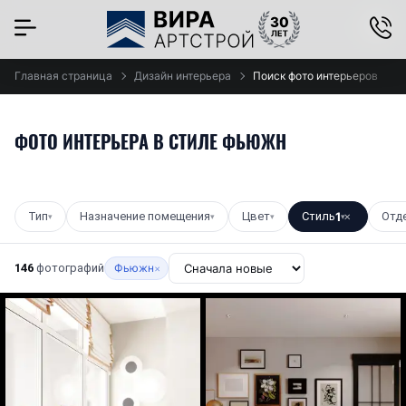
×
Главная страница
Дизайн интерьера
Поиск фото интерьеров
ФОТО ИНТЕРЬЕРА В СТИЛЕ ФЬЮЖН
Тип
Назначение помещения
Цвет
Стиль
1
Отд
▾
▾
▾
▾
✕
146
фотографий
Фьюжн
×