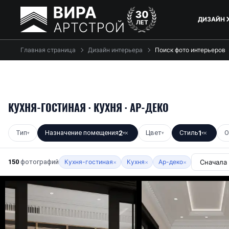
ДИЗАЙН
Главная страница
Дизайн интерьера
Поиск фото интерьеров
КУХНЯ-ГОСТИНАЯ · КУХНЯ · АР-ДЕКО
Тип
Назначение помещения
2
Цвет
Стиль
1
О
▾
▾
✕
▾
▾
✕
150
фотографий
Кухня-гостиная
Кухня
Ар-деко
×
×
×