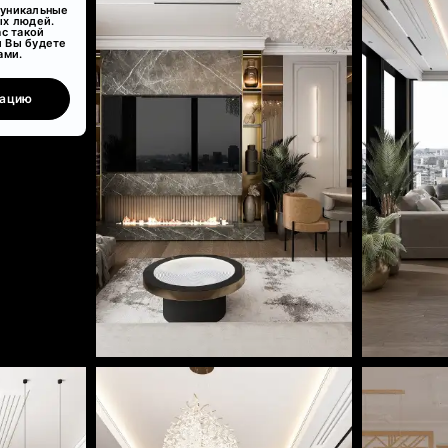
 уникальные
ых людей.
ас такой
и Вы будете
ами.
тацию