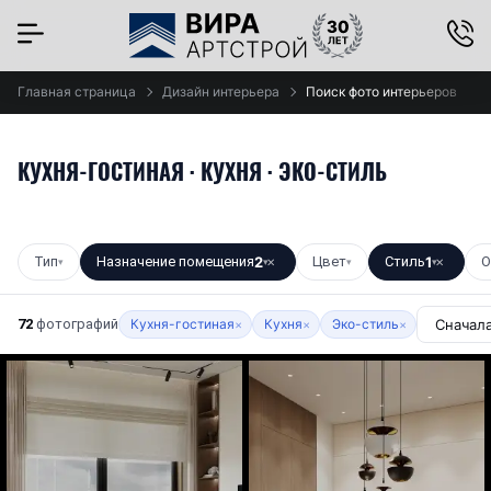
Главная страница
Дизайн интерьера
Поиск фото интерьеров
КУХНЯ-ГОСТИНАЯ · КУХНЯ · ЭКО-СТИЛЬ
Тип
Назначение помещения
2
Цвет
Стиль
1
О
▾
▾
✕
▾
▾
✕
72
фотографий
Кухня-гостиная
Кухня
Эко-стиль
×
×
×