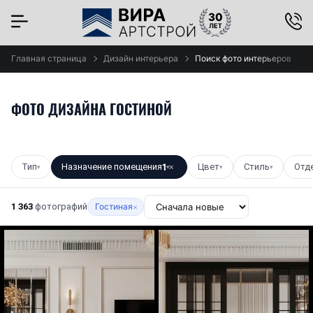
Главная страница
Дизайн интерьера
Поиск фото интерьеров
ФОТО ДИЗАЙНА ГОСТИНОЙ
Тип
Назначение помещения
1
Цвет
Стиль
Отд
▾
▾
✕
▾
▾
1 363
фотографий
Гостиная
×