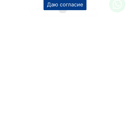
1
2
3
4
…
47
−10
+10
УСЛУГИ
Дизайн интерьера
Дизайн-проект
Инженерные проекты
Ремонт под ключ