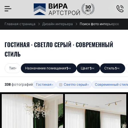
×
Главная страница
Дизайн интерьера
Поиск фото интерьеров
ГОСТИНАЯ · СВЕТЛО СЕРЫЙ · СОВРЕМЕННЫЙ
СТИЛЬ
Тип
Назначение помещения
1
Цвет
1
Стиль
1
▾
▾
✕
▾
✕
▾
✕
338
фотографий
Гостиная
Светло серый
Современный стил
×
×