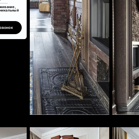
живание,
уникальный
звонок