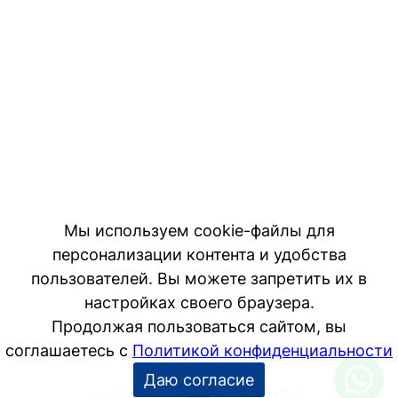
1
…
4
5
6
…
9
−10
+10