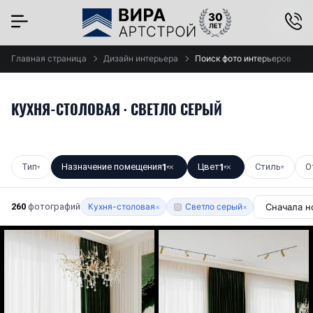
×
Главная страница
Дизайн интерьера
Поиск фото интерьеров
КУХНЯ-СТОЛОВАЯ · СВЕТЛО СЕРЫЙ
Тип
Назначение помещения
1
Цвет
1
Стиль
О
▾
▾
✕
▾
✕
▾
260
фотографий
Кухня-столовая
Светло серый
×
×