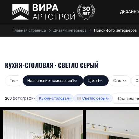
ДИЗАЙН
Главная страница
Дизайн интерьера
Поиск фото интерьеров
КУХНЯ-СТОЛОВАЯ · СВЕТЛО СЕРЫЙ
Тип
Назначение помещения
1
Цвет
1
Стиль
О
▾
▾
✕
▾
✕
▾
260
фотографий
Кухня-столовая
Светло серый
×
×