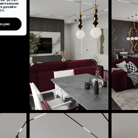
омплексная
я дизайн-
юч.
тацию