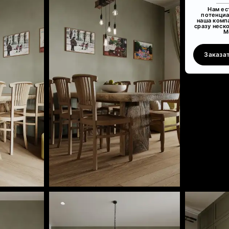
Нам ес
потенциа
наша комп
сразу неск
М
Заказа