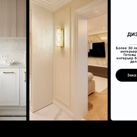
ДИ
Более 30 л
интерьер
Готовы 
интерьер б
дел
Зака