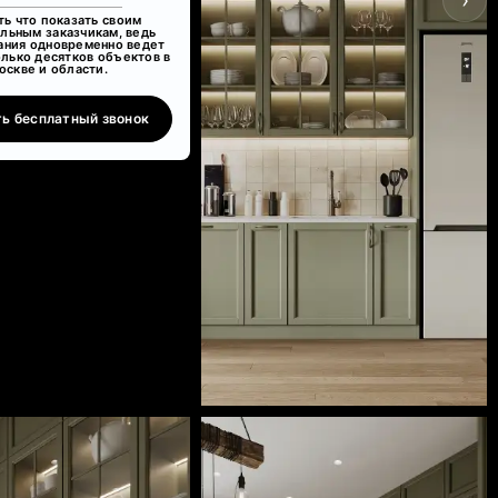
›
ть что показать своим
льным заказчикам, ведь
ания одновременно ведет
олько десятков объектов в
оскве и области.
ть бесплатный звонок