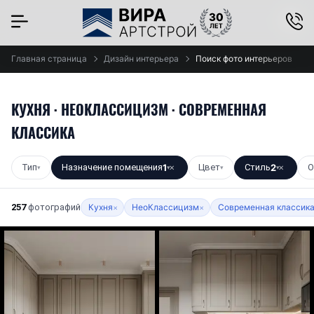
×
Главная страница
Дизайн интерьера
Поиск фото интерьеров
КУХНЯ · НЕОКЛАССИЦИЗМ · СОВРЕМЕННАЯ
КЛАССИКА
Тип
Назначение помещения
1
Цвет
Стиль
2
О
▾
▾
✕
▾
▾
✕
257
фотографий
Кухня
НеоКлассицизм
Современная классик
×
×