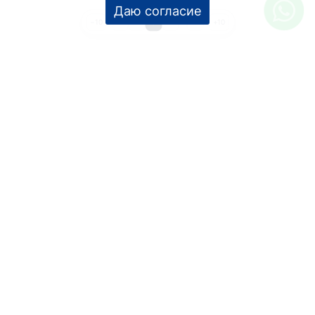
1
2
3
4
…
9
−10
+10
УСЛУГИ
Дизайн интерьера
Дизайн-проект
Инженерные проекты
Ремонт под ключ