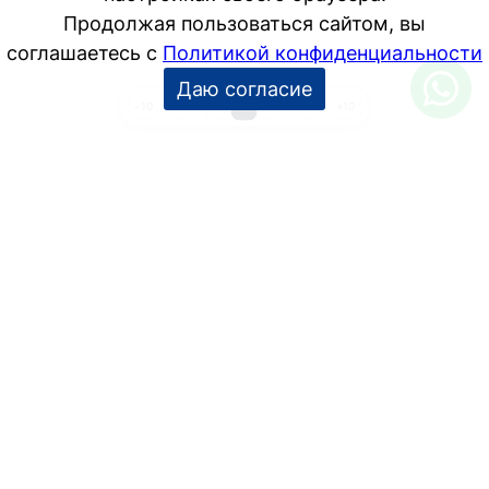
1
…
3
4
5
…
9
−10
+10
УСЛУГИ
Дизайн интерьера
Дизайн-проект
Инженерные проекты