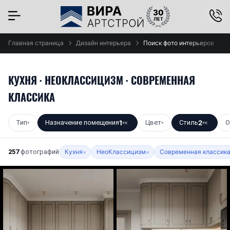
×
Главная страница
Дизайн интерьера
Поиск фото интерьеров
КУХНЯ · НЕОКЛАССИЦИЗМ · СОВРЕМЕННАЯ
КЛАССИКА
Тип
Назначение помещения
1
Цвет
Стиль
2
О
▾
▾
✕
▾
▾
✕
257
фотографий
Кухня
НеоКлассицизм
Современная классик
×
×