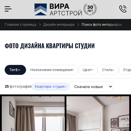
×
Главная страница
Дизайн интерьера
Поиск фото интерьеров
ФОТО ДИЗАЙНА КВАРТИРЫ СТУДИИ
Тип
1
Назначение помещения
Цвет
Стиль
Отд
▾
✕
▾
▾
▾
25
фотографий
Квартира-студия
×