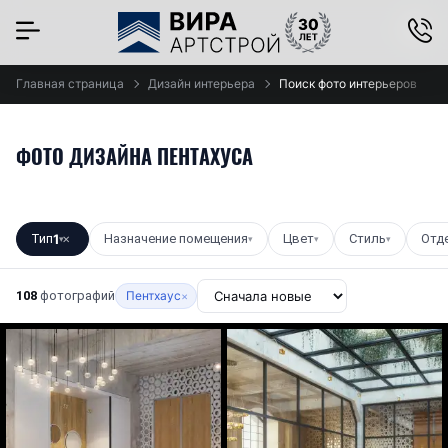
×
Главная страница
Дизайн интерьера
Поиск фото интерьеров
ФОТО ДИЗАЙНА ПЕНТАХУСА
Тип
1
Назначение помещения
Цвет
Стиль
Отд
▾
✕
▾
▾
▾
108
фотографий
Пентхаус
×