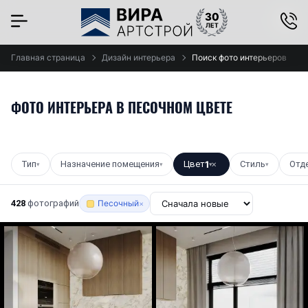
×
Главная страница
Дизайн интерьера
Поиск фото интерьеров
ФОТО ИНТЕРЬЕРА В ПЕСОЧНОМ ЦВЕТЕ
Тип
Назначение помещения
Цвет
1
Стиль
Отд
▾
▾
▾
✕
▾
428
фотографий
Песочный
×