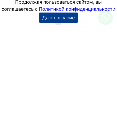
1
…
3
4
5
…
48
−10
+10
УСЛУГИ
Дизайн интерьера
Дизайн-проект
Инженерные проекты