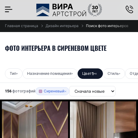
×
Главная страница
Дизайн интерьера
Поиск фото интерьеров
ФОТО ИНТЕРЬЕРА В СИРЕНЕВОМ ЦВЕТЕ
Тип
Назначение помещения
Цвет
1
Стиль
Отд
▾
▾
▾
✕
▾
156
фотографий
Сиреневый
×