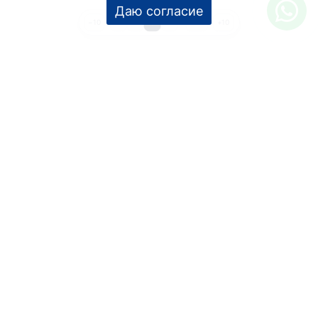
Даю согласие
1
2
3
4
…
159
−10
+10
УСЛУГИ
Дизайн интерьера
Дизайн-проект
Инженерные проекты
Ремонт под ключ