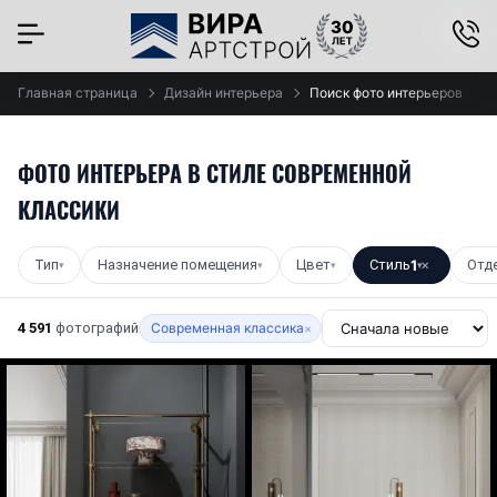
×
Главная страница
Дизайн интерьера
Поиск фото интерьеров
ФОТО ИНТЕРЬЕРА В СТИЛЕ СОВРЕМЕННОЙ
КЛАССИКИ
Тип
Назначение помещения
Цвет
Стиль
1
Отд
▾
▾
▾
▾
✕
4 591
фотографий
Современная классика
×