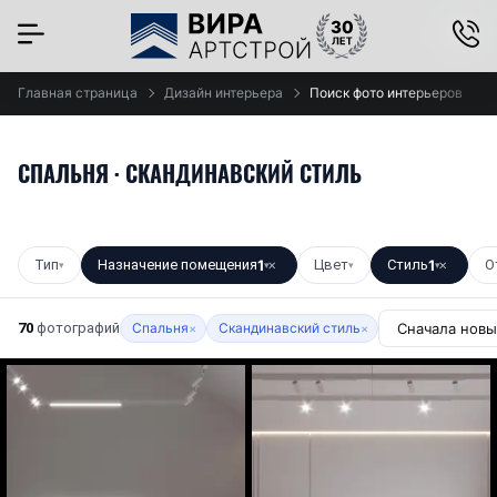
×
Главная страница
Дизайн интерьера
Поиск фото интерьеров
СПАЛЬНЯ · СКАНДИНАВСКИЙ СТИЛЬ
Тип
Назначение помещения
1
Цвет
Стиль
1
О
▾
▾
✕
▾
▾
✕
70
фотографий
Спальня
Скандинавский стиль
×
×