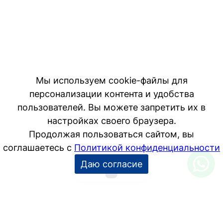
1
2
3
−10
+10