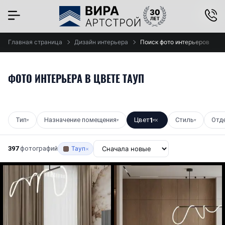
×
Главная страница
Дизайн интерьера
Поиск фото интерьеров
ФОТО ИНТЕРЬЕРА В ЦВЕТЕ ТАУП
Тип
Назначение помещения
Цвет
1
Стиль
Отд
▾
▾
▾
✕
▾
397
фотографий
Тауп
×