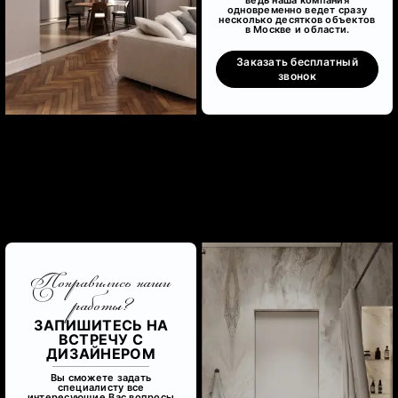
ведь наша компания
одновременно ведет сразу
несколько десятков объектов
в Москве и области.
Заказать бесплатный
звонок
Понравились наши
работы?
ЗАПИШИТЕСЬ НА
ВСТРЕЧУ С
ДИЗАЙНЕРОМ
Вы сможете задать
специалисту все
интересующие Вас вопросы