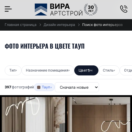
×
Главная страница
Дизайн интерьера
Поиск фото интерьеров
ФОТО ИНТЕРЬЕРА В ЦВЕТЕ ТАУП
Тип
Назначение помещения
Цвет
1
Стиль
Отд
▾
▾
▾
✕
▾
397
фотографий
Тауп
×