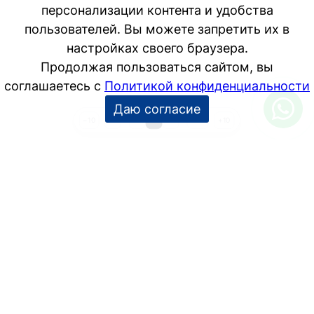
1
…
3
4
5
…
169
−10
+10
УСЛУГИ
Дизайн интерьера