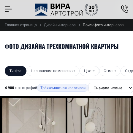
×
Главная страница
Дизайн интерьера
Поиск фото интерьеров
ФОТО ДИЗАЙНА ТРЕХКОМНАТНОЙ КВАРТИРЫ
Тип
1
Назначение помещения
Цвет
Стиль
Отд
▾
✕
▾
▾
▾
4 900
фотографий
Трёхкомнатная квартира
×