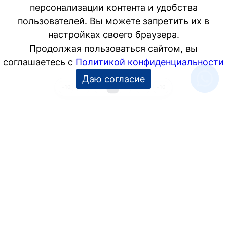
1
…
3
4
5
…
25
−10
+10
УСЛУГИ
Дизайн интерьера