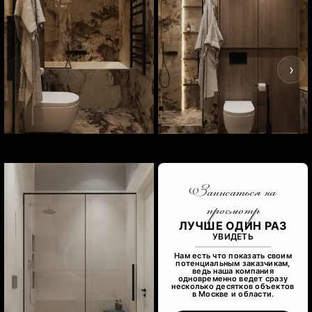
‹
›
Записаться на
просмотр
ЛУЧШЕ ОДИН РАЗ
УВИДЕТЬ
Нам есть что показать своим
потенциальным заказчикам,
ведь наша компания
одновременно ведет сразу
несколько десятков объектов
в Москве и области.