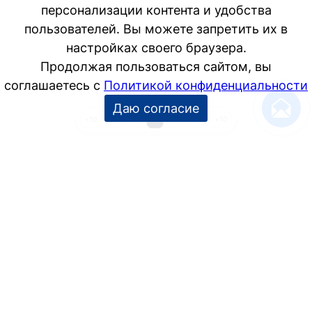
1
…
3
4
5
…
25
−10
+10
УСЛУГИ
Дизайн интерьера