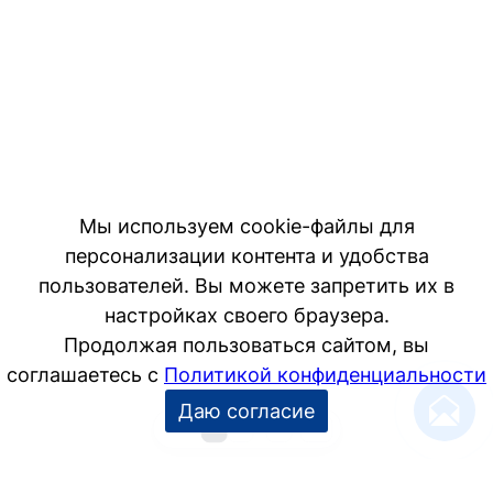
1
2
…
8
−10
+10