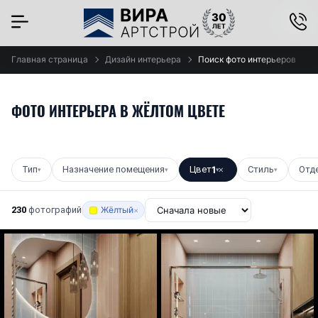
×
Главная страница
Дизайн интерьера
Поиск фото интерьеров
ФОТО ИНТЕРЬЕРА В ЖЁЛТОМ ЦВЕТЕ
Тип
Назначение помещения
Цвет
1
Стиль
Отд
▾
▾
▾
✕
▾
230
фотографий
Жёлтый
×