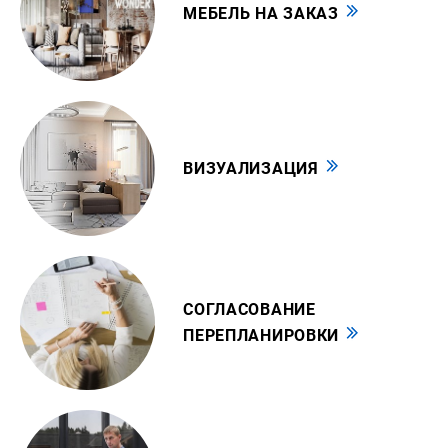
МЕБЕЛЬ НА ЗАКАЗ
Скандинавский стиль — «ничего лишнего»:
деревянная мебель, натуральный текстиль,
стекло.
При выборе материалов для реализации
конкретного проекта стилевое направление —
ВИЗУАЛИЗАЦИЯ
один из важнейших факторов. Также не стоит
забывать, что для реализации конкретной
задумки дизайнеры часто миксуют элементы
разных стилей, поэтому в одном интерьере
могут использоваться самые разные
СОГЛАСОВАНИЕ
материалы.
ПЕРЕПЛАНИРОВКИ