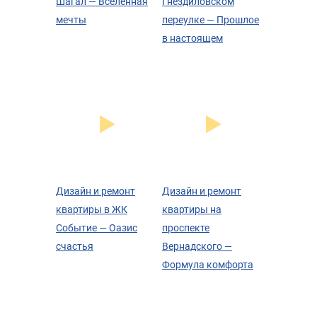
Шагал — Вселенная
Гнездиловском
мечты
переулке — Прошлое
в настоящем
Дизайн и ремонт
Дизайн и ремонт
квартиры в ЖК
квартиры на
Событие — Оазис
проспекте
счастья
Вернадского —
Формула комфорта