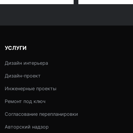
яркие и смелые и
выставка современ
одновременно
декоративных иску
исключительно
и промышленных
подобранные цветовые
изделий. От ее наз
сочетания. Для
и произошел сам
интерьера характерны
термин Art Deco.
прямые и ломаные
УСЛУГИ
линии, четкость и
графичность форм.
Дизайн интерьера
Дизайн-проект
Инженерные проекты
Ремонт под ключ
Согласование перепланировки
Авторский надзор