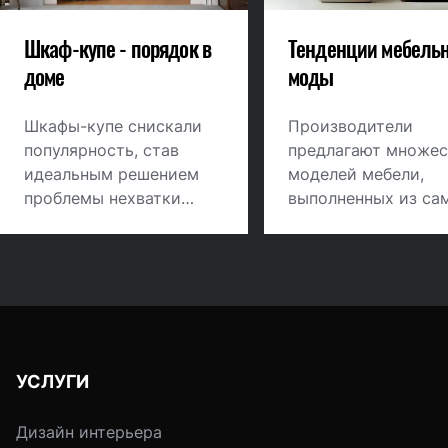
Шкаф-купе - порядок в
Тенденции мебель
доме
моды
Шкафы-купе снискали
Производители
популярность, став
предлагают множес
идеальным решением
моделей мебели,
проблемы нехватки
выполненных из са
места для хранения
разных материалов
вещей. Как
используя все
спланировать
многобразие цветов
наполнение и наиболее
фактур, стилей. В 2
рационально
веке модным диза
использовать
или хорошим каче
внутреннее
вещей уже никого 
УСЛУГИ
пространство шкафов-
удивишь. Нужны но
купе.
ходы, новые
Дизайн интерьера
перспективные иде