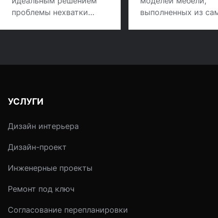
идеальным решением
моделей мебели,
проблемы нехватки
выполненных из са
места для хранения
разных материалов
вещей. Как
используя все
спланировать
многобразие цветов
наполнение и наиболее
фактур, стилей. В 2
рационально
веке модным диза
использовать
или хорошим каче
внутреннее
вещей уже никого 
УСЛУГИ
пространство шкафов-
удивишь. Нужны но
купе.
ходы, новые
Дизайн интерьера
перспективные иде
Дизайн-проект
Инженерные проекты
Ремонт под ключ
Согласование перепланировки