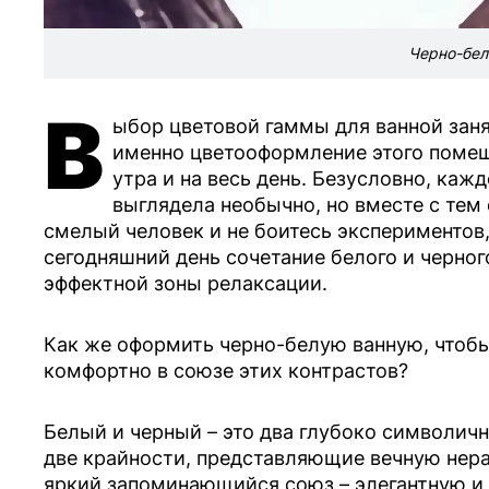
Черно-бел
В
ыбор цветовой гаммы для ванной заня
именно цветооформление этого помещ
утра и на весь день. Безусловно, кажд
выглядела необычно, но вместе с тем
смелый человек и не боитесь экспериментов
сегодняшний день сочетание белого и черног
эффектной зоны релаксации.
Как же оформить черно-белую ванную, чтоб
комфортно в союзе этих контрастов?
Белый и черный – это два глубоко символич
две крайности, представляющие вечную нер
яркий запоминающийся союз – элегантную и 