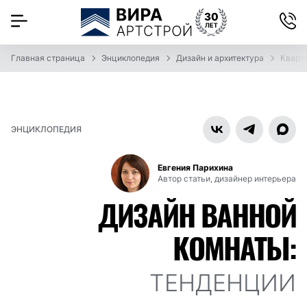
Главная страница
Энциклопедия
Дизайн и архитектура
Кварт
ЭНЦИКЛОПЕДИЯ
Евгения Парихина
Автор статьи, дизайнер интерьера
ДИЗАЙН ВАННОЙ
КОМНАТЫ:
ТЕНДЕНЦИИ