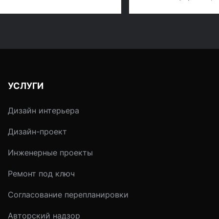
избавляла от
психологического
напряжения,
отрицательной эне
и негатива? На по
приходит древняя
восточная наука –
УСЛУГИ
феншуй.
Дизайн интерьера
Дизайн-проект
Инженерные проекты
Ремонт под ключ
Согласование перепланировки
Авторский надзор