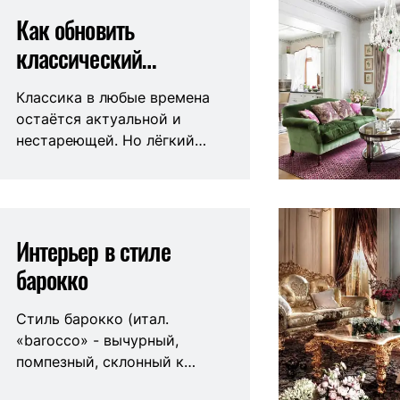
Как обновить
классический
интерьер
Классика в любые времена
остаётся актуальной и
нестареющей. Но лёгкий
налет современности не
помешает даже
традиционному интерьеру.
Интерьер в стиле
барокко
Стиль барокко (итал.
«barocco» - вычурный,
помпезный, склонный к
излишествам) зародился в