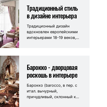
Традиционный стиль
в дизайне интерьера
Традиционный дизайн
вдохновлен европейскими
интерьерами 18-19 веков,
когда в домах
состоятельных и
обеспеченных жителей
царила классика. Однако
Барокко - дворцовая
уже тогда классические
решения утратили бьющую
роскошь в интерьере
в глаза роскошь и явную
вычурность, сохранив
Барокко (barocco, в пер. с
изящество, элегантность,
итал. вычурный,
комфорт и ощущение
причудливый, склонный к
незыблемости домашнего
излишествам) является
очага в сочетании с