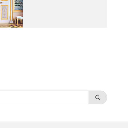
достигались за счет
пластических приемов и
цветового решения.