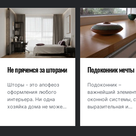
Не прячемся за шторами
Подоконник мечты
Шторы - это апофеоз
Подоконник –
оформления любого
важнейший элемен
интерьера. Ни одна
оконной системы, 
хозяйка дома не может
выразительная и
остаться равнодушной к
функциональная ча
выбору штор. Она это
любого окна. Прав
будет делать с особым
смонтированный
тщанием, подбирая
качественный