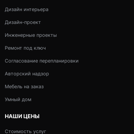
шторами очень любят
улицы в комнату и
Дизайн интерьера
прятаться дети. Без
предотвращает уте
штор дом выглядит
тепла наружу.
Дизайн-проект
голым и напоминает
официальный кабинет.
Инженерные проекты
Одним словом, без штор
дом не в радость.
Ремонт под ключ
Шторы могут ярко и
выразительно
Согласование перепланировки
подчеркнуть
Авторский надзор
особенности интерьера,
а также скрыть
Мебель на заказ
некоторые его дефекты.
Умный дом
НАШИ ЦЕНЫ
Стоимость услуг