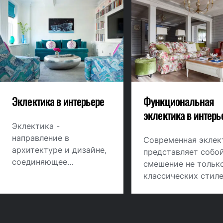
Эклектика в интерьере
Функциональная
эклектика в интерь
Эклектика -
основы стиля
направление в
Современная эклек
архитектуре и дизайне,
представляет собо
соединяющее
смешение не тольк
разнородные стили,
классических стиле
ярко выраженная
ним добавился
реконструктивная
минимализм, лофт,
приверженность
прованс, сканди, ар
классическим канонам и