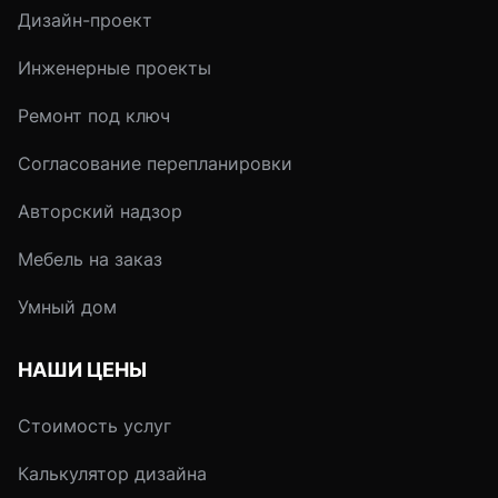
террактовый - отл
Дизайн-проект
сочетаются со всей
палитрой красок. В
Инженерные проекты
модный Прованс - 
только символ уют
Ремонт под ключ
налаженного быта, 
Согласование перепланировки
возможность выйти
границы обычного, 
Авторский надзор
жертвуя для этого
привычным укладом
Мебель на заказ
возможностей для 
сегодня предостато
Умный дом
НАШИ ЦЕНЫ
Стоимость услуг
Калькулятор дизайна