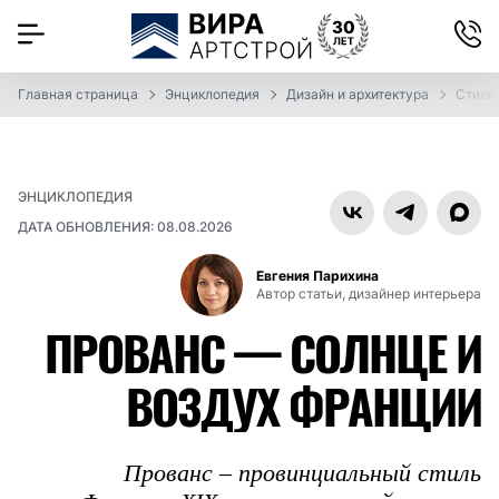
Главная страница
Энциклопедия
Дизайн и архитектура
Стили
ЭНЦИКЛОПЕДИЯ
ДАТА ОБНОВЛЕНИЯ: 08.08.2026
Евгения Парихина
Автор статьи, дизайнер интерьера
ПРОВАНС — СОЛНЦЕ И
ВОЗДУХ ФРАНЦИИ
Прованс – провинциальный стиль