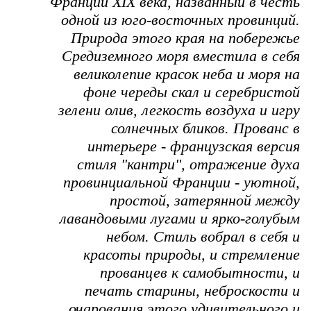
Франции XIX века, названный в честь
одной из юго-восточных провинций.
Природа этого края на побережье
Средиземного моря вместила в себя
великолепие красок неба и моря на
фоне череды скал и серебристой
зелени олив, легкость воздуха и игру
солнечных бликов. Прованс в
интерьере - французская версия
стиля "кантри", отражение духа
провинциальной Франции - уютной,
простой, затерянной между
лавандовыми лугами и ярко-голубым
небом. Стиль вобрал в себя и
красоты природы, и стремление
прованцев к самобытности, и
печать старины, неброскости и
очарования этого удивительного и