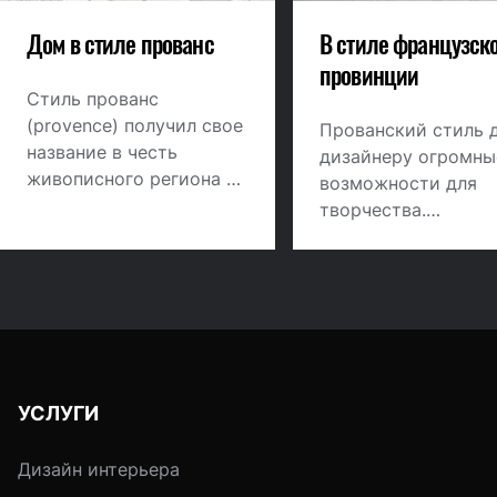
Дом в стиле прованс
В стиле французск
провинции
Стиль прованс
(provence) получил свое
Прованский стиль 
название в честь
дизайнеру огромны
живописного региона на
возможности для
юге Франции. Близость
творчества.
Средиземного моря,
Характерный для с
яркое солнце, сельский
орнамент может ст
уют, сочетание
основой как для
изысканной простоты и
типичного
комфорта — на этом
"деревенского" дом
основан стиль прованс.
так и для интерьер
стиле фьюжн, внося
УСЛУГИ
него этнический мо
Классические цвет
Дизайн интерьера
прованса - синий и